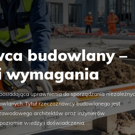
ca budowlany –
 i wymagania
osiadająca uprawnienia do sporządzania niezależny
owlanych. Tytuł rzeczoznawcy budowlanego jest
zawodowego architektów oraz inżynierów
poziomie wiedzy i doświadczenia. …