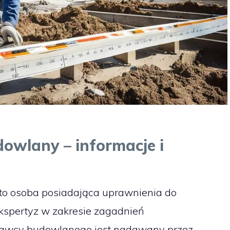
owlany – informacje i
to osoba posiadająca uprawnienia do
kspertyz w zakresie zagadnień
nawcy budowlanego jest nadawany przez