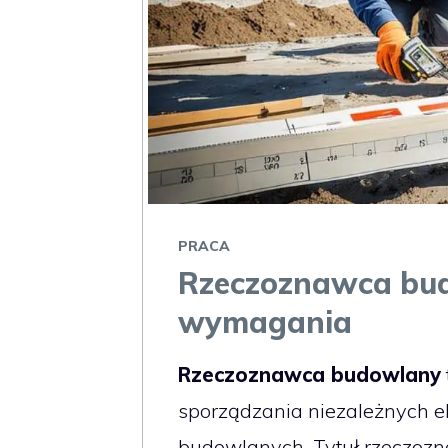
PRACA
Rzeczoznawca bud
wymagania
Rzeczoznawca budowlany
sporządzania niezależnych e
budowlanych. Tytuł rzeczoz