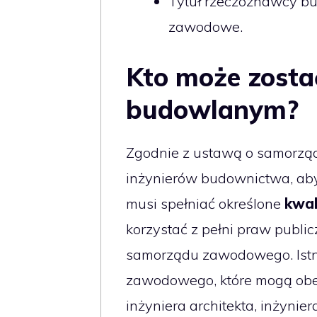
Tytuł rzeczoznawcy bu
zawodowe.
Kto może zosta
budowlanym?
Zgodnie z ustawą o samorzą
inżynierów budownictwa, ab
musi spełniać określone
kwal
korzystać z pełni praw publi
samorządu zawodowego. Istni
zawodowego, które mogą obej
inżyniera architekta, inżynier