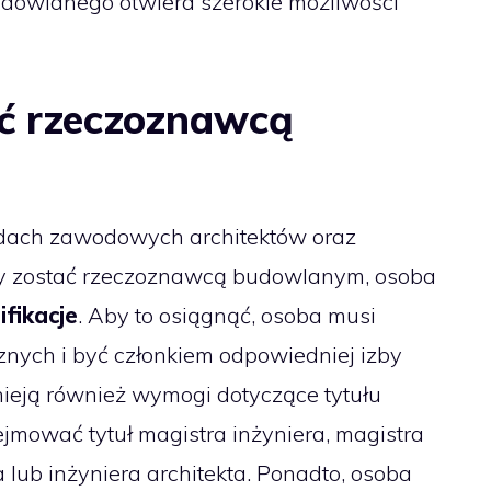
dowlanego otwiera szerokie możliwości
ć rzeczoznawcą
dach zawodowych architektów oraz
y zostać rzeczoznawcą budowlanym, osoba
ifikacje
. Aby to osiągnąć, osoba musi
cznych i być członkiem odpowiedniej izby
eją również wymogi dotyczące tytułu
mować tytuł magistra inżyniera, magistra
a lub inżyniera architekta. Ponadto, osoba