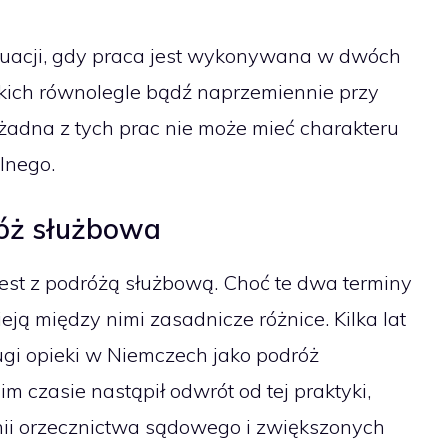
sytuacji, gdy praca jest wykonywana w dwóch
skich równolegle bądź naprzemiennie przy
żadna z tych prac nie może mieć charakteru
lnego.
óż służbowa
est z podróżą służbową. Choć te dwa terminy
eją między nimi zasadnicze różnice. Kilka lat
ługi opieki w Niemczech jako podróż
m czasie nastąpił odwrót od tej praktyki,
nii orzecznictwa sądowego i zwiększonych